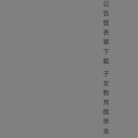
公
告
暨
表
單
下
載
子
女
教
育
獎
學
金