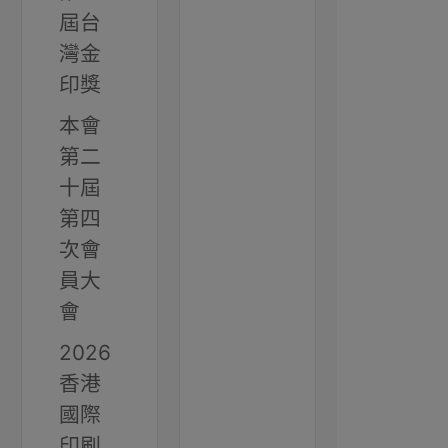
屆台
灣金
印獎
本會
第二
十屆
第四
次會
員大
會
2026
香港
國際
印刷