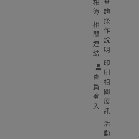
查
相
詢
簿
操
相
作
關
說
連
明
結
印
刷
會
相
員
關
登
展
入
訊
活
動