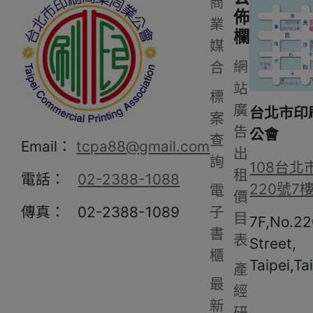
商
佈
業
欄
媒
網
合
站
標
廣
台北市印
案
告
公會
查
Email：
tcpa88@gmail.com
出
詢
108台北
租
電話：
02-2388-1088
220號7
電
價
子
傳真： 02-2388-1089
目
7F,No.22
書
表
Street,
櫃
Taipei,Ta
產
最
經
新
研