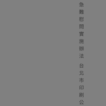
急
難
慰
問
實
施
辦
法
台
北
市
印
刷
公