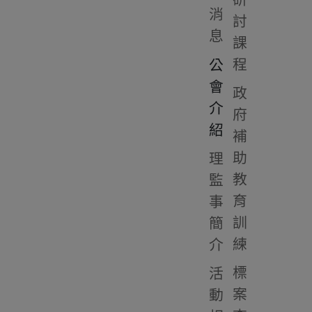
消
討
息
課
程
公
會
政
介
府
紹
補
助
理
教
監
育
事
訓
簡
練
介
標
活
案
動