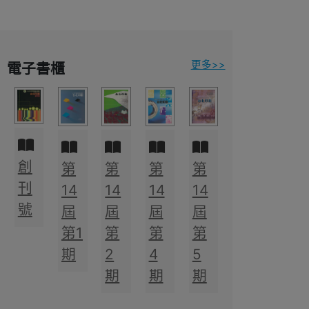
更多>>
電子書櫃
創
第
第
第
第
刊
14
14
14
14
號
屆
屆
屆
屆
第1
第
第
第
期
2
4
5
期
期
期