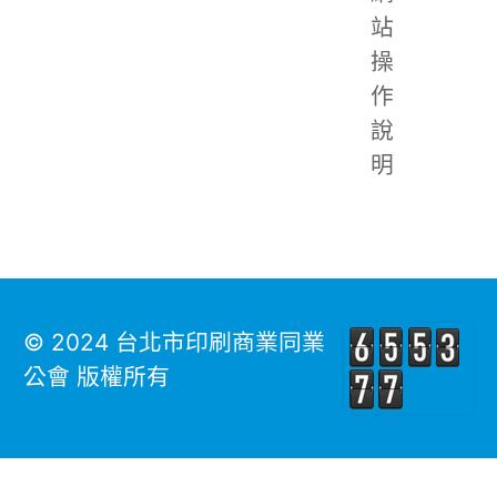
站
操
作
說
明
© 2024 台北市印刷商業同業
公會 版權所有