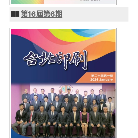
第16屆第6期