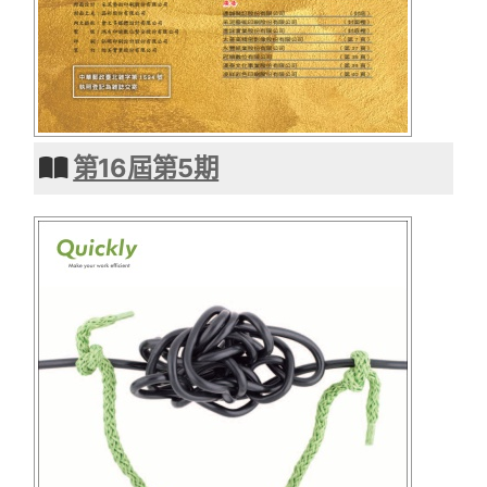
第16屆第5期