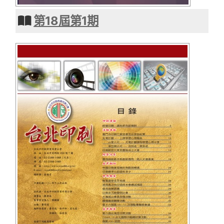
第18屆第1期