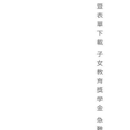
暨
表
單
下
載
子
女
教
育
獎
學
金
急
難