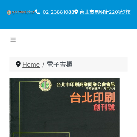
02-23881088
台北市昆明街220號7樓
Home
電子書櫃