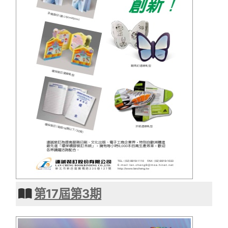
第17屆第3期