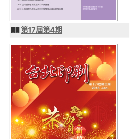
第17屆第4期