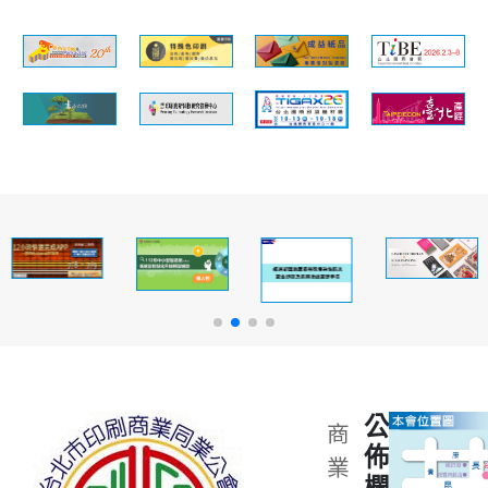
公
商
佈
業
欄