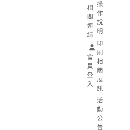
操
相
作
關
說
連
明
結
印
刷
會
相
員
關
登
展
入
訊
活
動
公
告