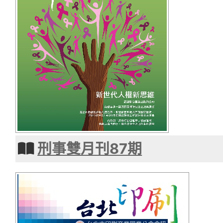
刑事雙月刊87期