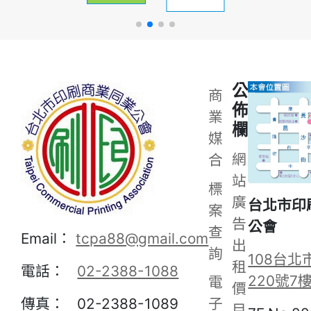
公
商
佈
業
欄
媒
網
合
站
標
廣
台北市印
案
告
公會
查
Email：
tcpa88@gmail.com
出
詢
108台北
租
電話：
02-2388-1088
220號7
電
價
子
傳真： 02-2388-1089
目