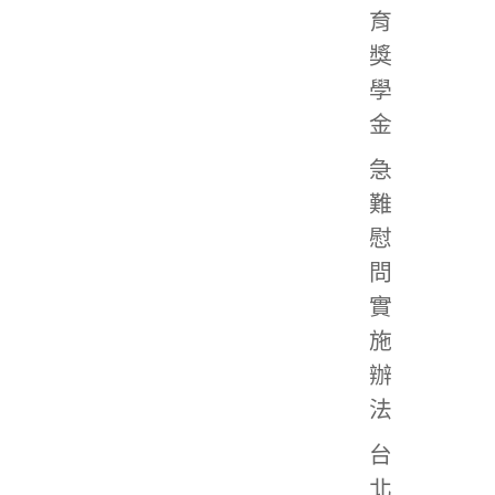
育
獎
學
金
急
難
慰
問
實
施
辦
法
台
北