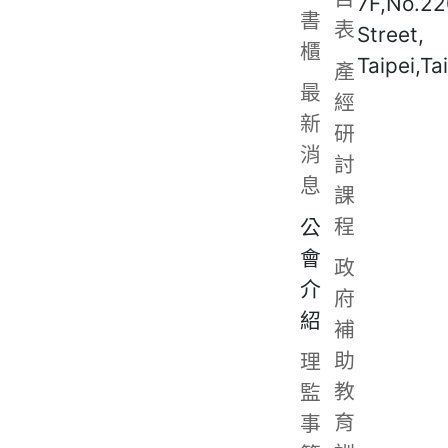
7F,No.22
書
表
Street,
櫃
Taipei,Ta
產
最
經
新
研
消
討
息
課
程
公
會
政
介
府
紹
補
助
理
教
監
育
事