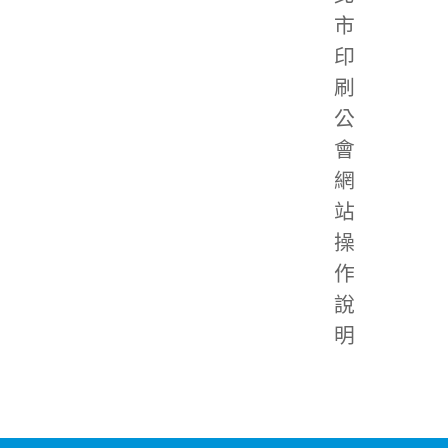
市
印
刷
公
會
網
站
操
作
說
明