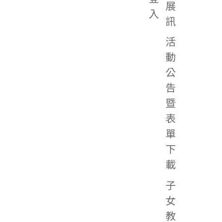
展
入
訊
活
動
公
告
暨
表
單
下
載
子
女
教