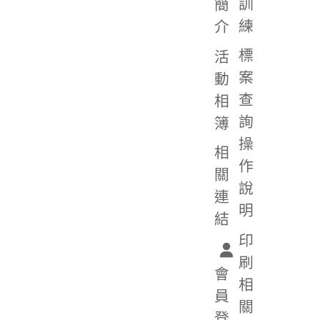
訓
簡
練
介
標
活
案
動
查
相
詢
簿
操
相
作
關
說
連
明
結
印
刷
會
相
員
關
登