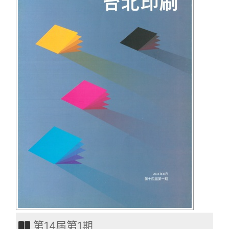
第14屆第1期