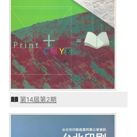
第14屆第2期