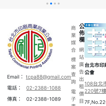
公
商
佈
業
欄
媒
網
合
站
標
廣
台北市印
案
告
公會
查
Email：
tcpa88@gmail.com
出
詢
108台北
租
電話：
02-2388-1088
220號7
電
價
子
傳真： 02-2388-1089
目
7F,No.22