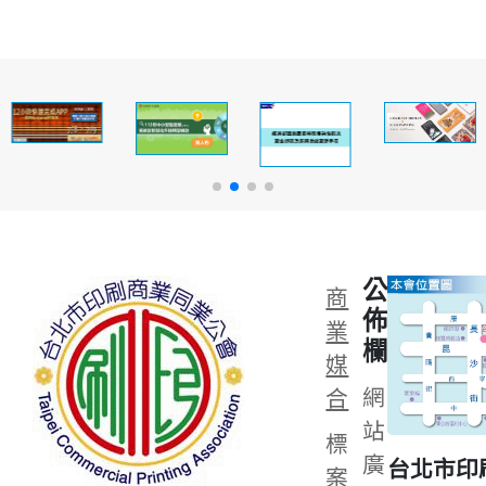
公
商
佈
業
欄
媒
網
合
站
標
廣
台北市印
案