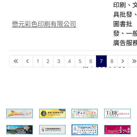
印刷、
具批發
懋元彩色印刷有限公司
圖書批
發、一
廣告服
1
2
3
4
5
6
7
8
第 7 頁 共 8 頁