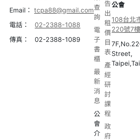
告
公會
查
Email：
tcpa88@gmail.com
出
詢
108台北
租
電話：
02-2388-1088
220號7
電
價
子
傳真： 02-2388-1089
目
7F,No.22
書
表
Street,
櫃
Taipei,Ta
產
最
經
新
研
消
討
息
課
程
公
會
政
介
府