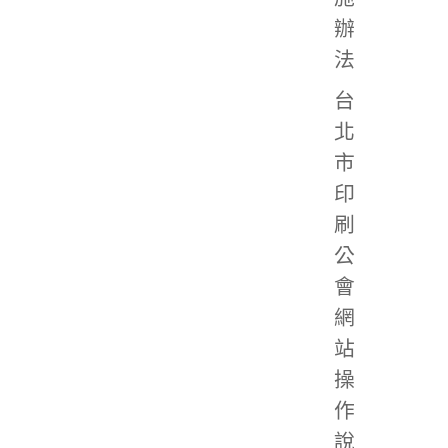
辦
法
台
北
市
印
刷
公
會
網
站
操
作
說