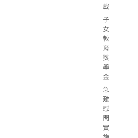
載
子
女
教
育
獎
學
金
急
難
慰
問
實
施