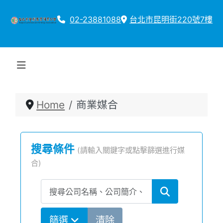
02-23881088
台北市昆明街220號7樓
Home
商業媒合
搜尋條件
(請輸入關鍵字或點擊篩選進行媒
合)
關鍵字搜尋
篩選
清除