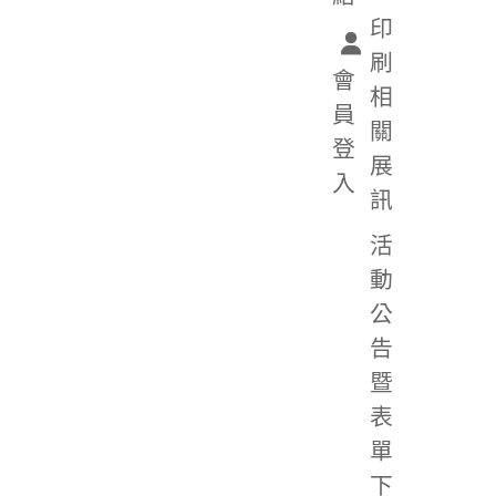
印
刷
會
相
員
關
登
展
入
訊
活
動
公
告
暨
表
單
下