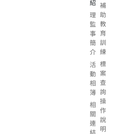
紹
補
助
理
教
監
育
事
訓
簡
練
介
標
活
案
動
查
相
詢
簿
操
相
作
關
說
連
明
結