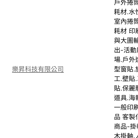
戶外捲
耗材.水
室內捲
耗材 印
與大圖
出-活動
場.戶外
樂昇科技有限公司
型窗貼.
工.壁貼
貼.保麗
道具.海
一般印
品 客製
商品-掛
木掛軸.