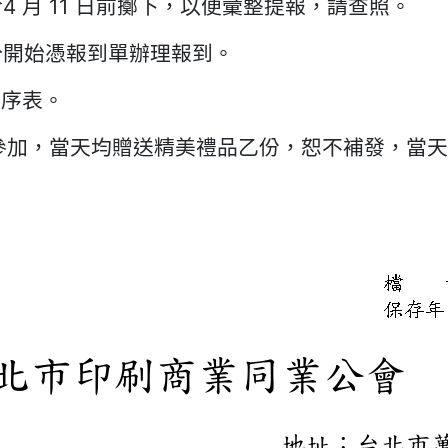
於
4
月
11
日前擲下，以便彙整提報，請查照。
十分開始憑報到單辦理報到。
程序表。
參加，當天均贈送精美禮品乙份，恕不補發，當天繳