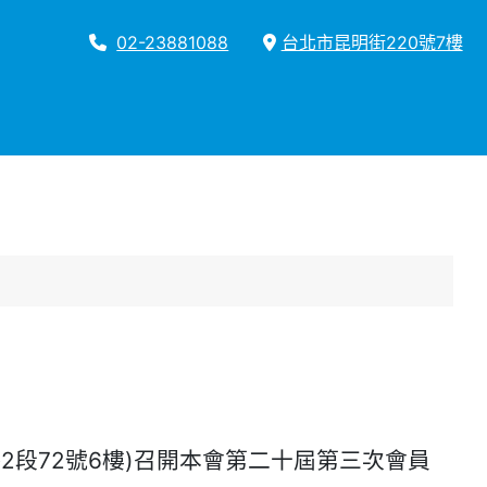
02-23881088
台北市昆明街220號7樓
路2段72號6樓)召開本會第二十屆第三次會員