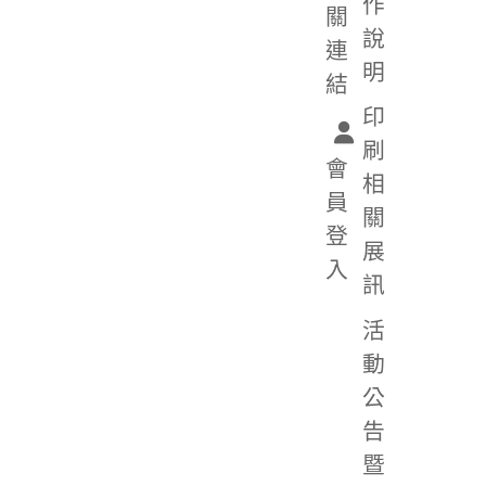
作
關
說
連
明
結
印
刷
會
相
員
關
登
展
入
訊
活
動
公
告
暨