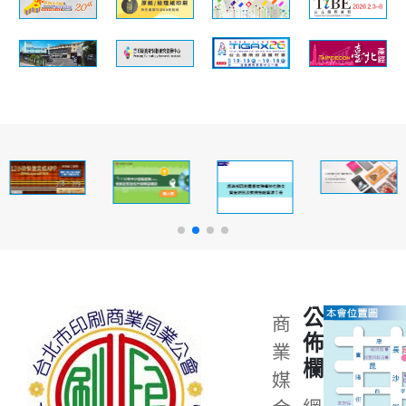
公
商
佈
業
欄
媒