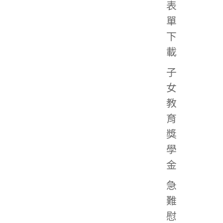
表
單
下
載
子
女
教
育
獎
學
金
急
難
慰