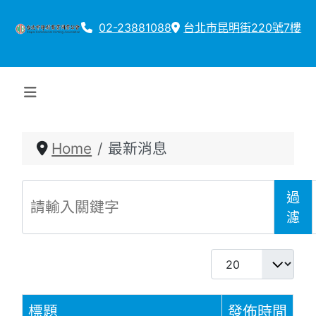
02-23881088
台北市昆明街220號7樓
Home
最新消息
請輸入關鍵字
過
濾
每頁顯示條數
標題
發佈時間