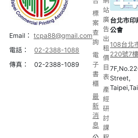
網
合
站
標
廣
台北市印
案
告
公會
查
Email：
tcpa88@gmail.com
出
詢
108台北
租
電話：
02-2388-1088
220號7
電
價
子
傳真： 02-2388-1089
目
7F,No.22
書
表
Street,
櫃
Taipei,Ta
產
最
經
新
研
消
討
息
課
程
公