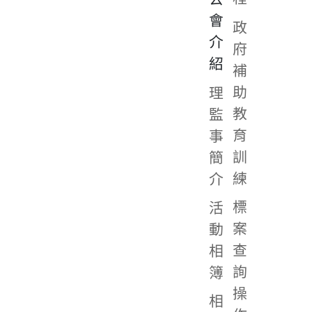
會
政
介
府
紹
補
助
理
教
監
育
事
訓
簡
練
介
標
活
案
動
查
相
詢
簿
操
相