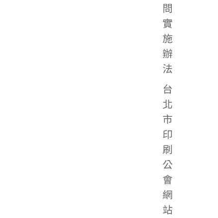
問
實
施
辦
法
台
北
市
印
刷
公
會
網
站